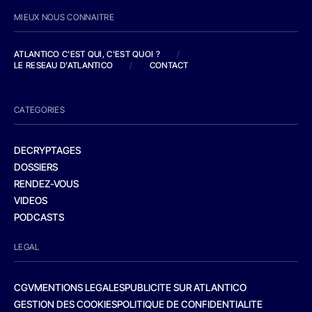
MIEUX NOUS CONNAITRE
ATLANTICO C'EST QUI, C'EST QUOI ?
/
LE RESEAU D'ATLANTICO
/
CONTACT
CATEGORIES
DECRYPTAGES
DOSSIERS
RENDEZ-VOUS
VIDEOS
PODCASTS
LEGAL
CGV
MENTIONS LEGALES
PUBLICITE SUR ATLANTICO
GESTION DES COOKIES
POLITIQUE DE CONFIDENTIALITE