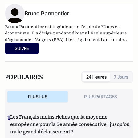
Bruno Parmentier
Bruno Parmentier
est ingénieur de l’école de Mines et
économiste. Il a dirigé pendant dix ans l’Ecole supérieure
d’agronomie d’Angers (ESA). Il est également l’auteur de
livres sur les enjeux alimentaires :
Faim zéro
,
Manger tous
SUIVRE
et bien
et
Nourrir l’humanité
. Aujourd’hui, il est
conférencier et tient un blog
nourrir-manger.fr
.
POPULAIRES
24 Heures
7 Jours
PLUS LUS
PLUS PARTAGES
1
Les Français moins riches que la moyenne
européenne pour la 3e année consécutive : jusqu'où
ira le grand déclassement ?