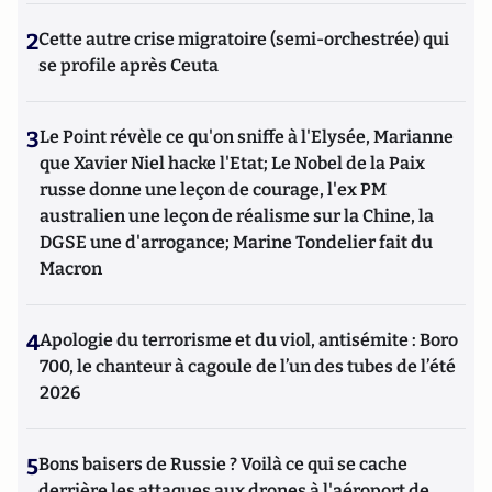
2
Cette autre crise migratoire (semi-orchestrée) qui
se profile après Ceuta
3
Le Point révèle ce qu'on sniffe à l'Elysée, Marianne
que Xavier Niel hacke l'Etat; Le Nobel de la Paix
russe donne une leçon de courage, l'ex PM
australien une leçon de réalisme sur la Chine, la
DGSE une d'arrogance; Marine Tondelier fait du
Macron
4
Apologie du terrorisme et du viol, antisémite : Boro
700, le chanteur à cagoule de l’un des tubes de l’été
2026
5
Bons baisers de Russie ? Voilà ce qui se cache
derrière les attaques aux drones à l'aéroport de