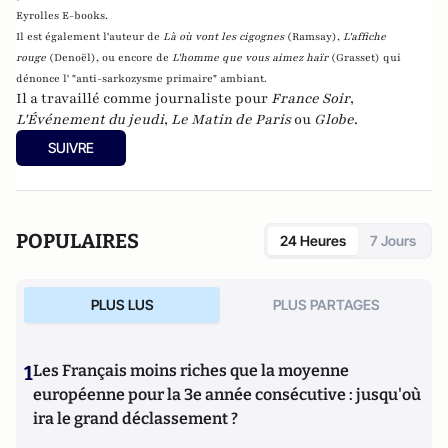
Eyrolles E-books.
Il est également l'auteur de
Là où vont les cigognes
(Ramsay),
L'affiche
rouge
(Denoël), ou encore de
L'homme que vous aimez haïr
(Grasset)
qui
dénonce l' "anti-sarkozysme primaire" ambiant.
Il a travaillé comme journaliste pour
France Soir
,
L'Événement du jeudi
,
Le Matin de Paris
ou
Globe
.
SUIVRE
POPULAIRES
24 Heures
7 Jours
PLUS LUS
PLUS PARTAGES
1
Les Français moins riches que la moyenne
européenne pour la 3e année consécutive : jusqu'où
ira le grand déclassement ?