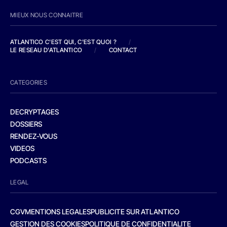
MIEUX NOUS CONNAITRE
ATLANTICO C'EST QUI, C'EST QUOI ?
/
LE RESEAU D'ATLANTICO
/
CONTACT
CATEGORIES
DECRYPTAGES
DOSSIERS
RENDEZ-VOUS
VIDEOS
PODCASTS
LEGAL
CGV
MENTIONS LEGALES
PUBLICITE SUR ATLANTICO
GESTION DES COOKIES
POLITIQUE DE CONFIDENTIALITE