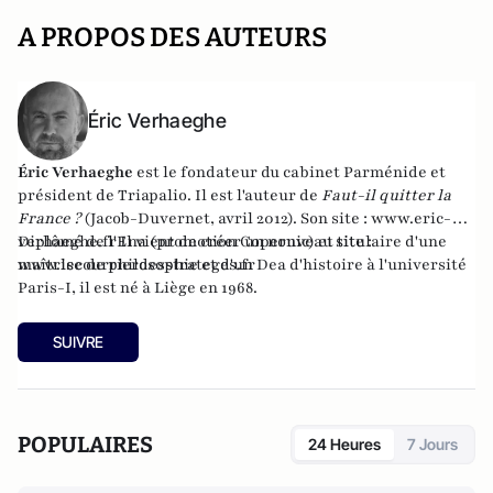
A PROPOS DES AUTEURS
Éric Verhaeghe
Éric Verhaeghe
est le fondateur du
cabinet Parménide
et
président de
Triapalio
. Il est l'auteur de
Faut-il quitter la
France ?
(Jacob-Duvernet, avril 2012). Son site :
www.eric-
verhaeghe.fr
Diplômé de l'Ena (promotion Copernic) et titulaire d'une
Il vient de créer un nouveau site :
www.lecourrierdesstrateges.fr
maîtrise de philosophie et d'un Dea d'histoire à l'université
Paris-I, il est né à Liège en 1968.
SUIVRE
POPULAIRES
24 Heures
7 Jours