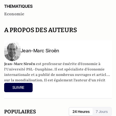
THEMATIQUES
Economie
A PROPOS DES AUTEURS
Jean-Marc Siroën
Jean-Marc Siroën
est professeur émérite d'économie à
l'Université PSL-Dauphine. Il est spécialiste d’économie
internationale et a publié de nombreux ouvrages et articles
sur la mondialisation. Il est également l'auteur d'un récit
romancé (en trois tomes) autour de l'économiste J.M. Keynes
SUIVRE
: "Mr Keynes et les extravagants". Site :
www.jean-
marcsiroen.dauphine.
fr
POPULAIRES
24 Heures
7 Jours