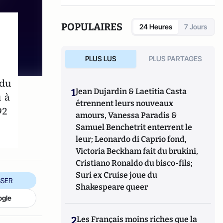
POPULAIRES
24 Heures
7 Jours
PLUS LUS
PLUS PARTAGES
 du
1
Jean Dujardin & Laetitia Casta
 à
étrennent leurs nouveaux
92
amours, Vanessa Paradis &
Samuel Benchetrit enterrent le
leur; Leonardo di Caprio fond,
Victoria Beckham fait du brukini,
Cristiano Ronaldo du bisco-fils;
Suri ex Cruise joue du
SER
Shakespeare queer
ogle
2
Les Français moins riches que la