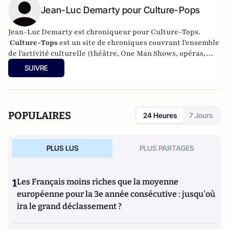
Jean-Luc Demarty pour Culture-Pops
Jean-Luc Demarty est chroniqueur pour Culture-Tops.​
Culture-Tops
est un site de chroniques couvrant l'ensemble
de l'activité culturelle (théâtre, One Man Shows, opéras,
ballets, spectacles divers, cinéma, expos, livres, etc.).
SUIVRE
Culture-Tops a été créé en novembre 2013 par Jacques
Paugam , journaliste et écrivain, et son fils, Gabriel
Lecarpentier-Paugam, 23 ans, en Master d'école de
commerce, et grand amateur de One Man Shows.
POPULAIRES
24 Heures
7 Jours
PLUS LUS
PLUS PARTAGES
1
Les Français moins riches que la moyenne
européenne pour la 3e année consécutive : jusqu'où
ira le grand déclassement ?