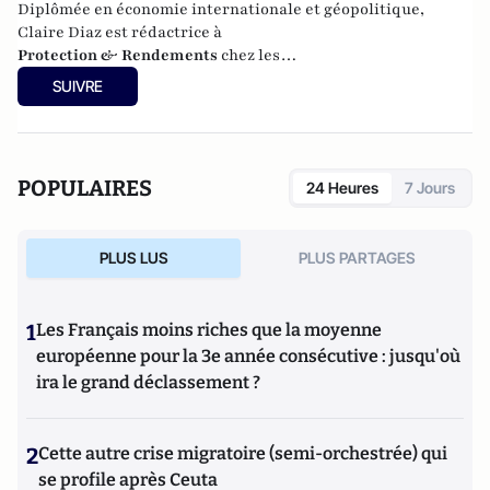
Diplômée en économie internationale et géopolitique,
Claire Diaz est rédactrice à
Protection & Rendements
chez les
Publication Agora
.
SUIVRE
POPULAIRES
24 Heures
7 Jours
PLUS LUS
PLUS PARTAGES
1
Les Français moins riches que la moyenne
européenne pour la 3e année consécutive : jusqu'où
ira le grand déclassement ?
2
Cette autre crise migratoire (semi-orchestrée) qui
se profile après Ceuta