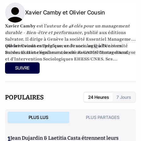
Xavier Camby et Olivier Cousin
Xavier Camby
est l’auteur de
48 clés pour un management
durable - Bien-être et performance
, publié aux éditions
Salvator. Il dirige à Genève la société Essentiel Management
qui intervient en Belgique, en France, au Québec et en
Olivier Cousin
est professeur de sociologie à l'Université
Suisse. Il anime également le site
Bordeaux II et chercheur associé au CADIS/Centre d'Analyse
Essentiel Management
.
et d'Intervention Sociologiques EHESS/CNRS. Ses
recherches portent sur le rapport des cadres au travail,
SUIVRE
l’éducation et la socialisation des élèves. Il a écrit en 2008
Les cadres : grandeur et incertitude
, publié chez
L'Harmattan.
POPULAIRES
24 Heures
7 Jours
PLUS LUS
PLUS PARTAGES
1
Jean Dujardin & Laetitia Casta étrennent leurs