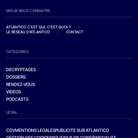
MIEUX NOUS CONNAITRE
ATLANTICO C'EST QUI, C'EST QUOI ?
/
LE RESEAU D'ATLANTICO
/
CONTACT
CATEGORIES
DECRYPTAGES
DOSSIERS
RENDEZ-VOUS
VIDEOS
PODCASTS
LEGAL
CGV
MENTIONS LEGALES
PUBLICITE SUR ATLANTICO
GESTION DES COOKIES
POLITIQUE DE CONFIDENTIALITE