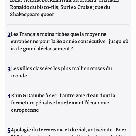
chaque mois pendant dix ans une chronique litt. pour le
Ronaldo du bisco-fils; Suri ex Cruise joue du
mensuel "Service Littéraire". Annick Geille remet
Shakespeare queer
depuis huit ans à Atlantico une chronique vouée à la
littérature et à ceux qui la font : « Atlantico-Litterati ».
2
Les Français moins riches que la moyenne
européenne pour la 3e année consécutive : jusqu'où
ira le grand déclassement ?
3
Les villes classées les plus malheureuses du
monde
4
Rhin & Danube à sec : l’autre voie d’eau dont la
fermeture pénalise lourdement l’économie
européenne
5
Apologie du terrorisme et du viol, antisémite : Boro