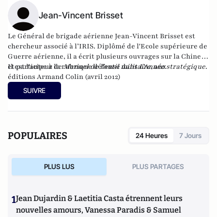
Jean-Vincent Brisset
Le Général de brigade aérienne Jean-Vincent Brisset est
chercheur associé à l’IRIS. Diplômé de l'Ecole supérieure de
Guerre aérienne, il a écrit plusieurs ouvrages sur la Chine,
et participe à la rubrique défense dans
Il est l'auteur de
Manuel de l'outil militaire
L’Année stratégique
, aux
.
éditions Armand Colin (avril 2012)
SUIVRE
POPULAIRES
24 Heures
7 Jours
PLUS LUS
PLUS PARTAGES
1
Jean Dujardin & Laetitia Casta étrennent leurs
nouvelles amours, Vanessa Paradis & Samuel