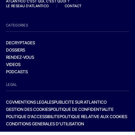
ATLANTICO C'EST QUI, C'EST QUOI ?
/
LE RESEAU D'ATLANTICO
/
CONTACT
CATEGORIES
DECRYPTAGES
DOSSIERS
RENDEZ-VOUS
VIDEOS
PODCASTS
LEGAL
CGV
MENTIONS LEGALES
PUBLICITE SUR ATLANTICO
GESTION DES COOKIES
POLITIQUE DE CONFIDENTIALITE
POLITIQUE D’ACCESSIBILITE
POLITIQUE RELATIVE AUX COOKIES
CONDITIONS GENERALES D’UTILISATION