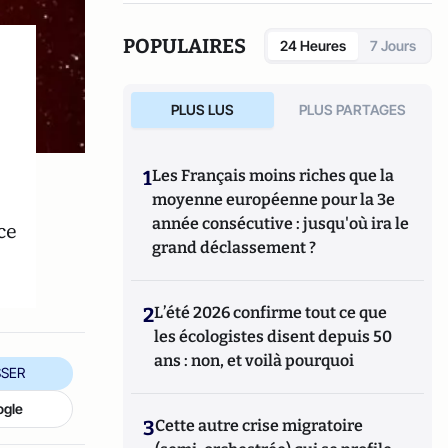
POPULAIRES
24 Heures
7 Jours
PLUS LUS
PLUS PARTAGES
1
Les Français moins riches que la
moyenne européenne pour la 3e
année consécutive : jusqu'où ira le
ce
grand déclassement ?
2
L’été 2026 confirme tout ce que
les écologistes disent depuis 50
ans : non, et voilà pourquoi
SER
ogle
3
Cette autre crise migratoire