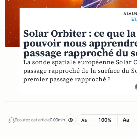
A LA U
ET
Solar Orbiter : ce que 
pouvoir nous apprendre
passage rapproché du s
La sonde spatiale européenne Solar Or
passage rapproché de la surface du S
premier passage rapproché ?
Aa
100%
Écoutez cet article
0:00min
Aa