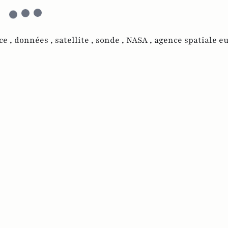
ce ,
données ,
satellite ,
sonde ,
NASA ,
agence spatiale 