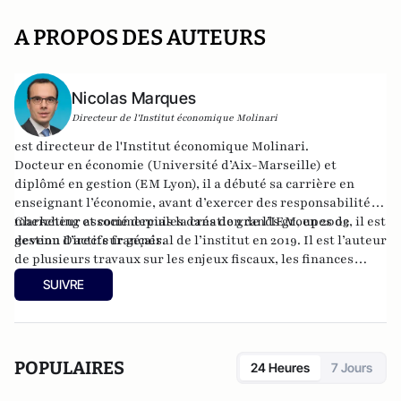
A PROPOS DES AUTEURS
Nicolas Marques
Directeur de l'Institut économique Molinari
est directeur de l'
Institut économique Molinari
.
Docteur en économie (Université d’Aix-Marseille) et
diplômé en gestion (EM Lyon), il a débuté sa carrière en
enseignant l’économie, avant d’exercer des responsabilités
marketing et commerciales dans de grands groupes de
Chercheur associé depuis la création de l’IEM, en 2003, il est
gestion d’actifs français.
devenu Directeur général de l’institut en 2019. Il est l’auteur
de plusieurs travaux sur les enjeux fiscaux, les finances
publiques, la protection sociale ou la contribution des
SUIVRE
entreprises et membre de la Société du Mont Pèlerin.
POPULAIRES
24 Heures
7 Jours