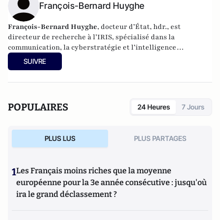
François-Bernard Huyghe
François-Bernard Huyghe
, docteur d’État, hdr., est
directeur de recherche à l’IRIS, spécialisé dans la
communication, la cyberstratégie et l’intelligence
économique, derniers livres : « L’art de la guerre
SUIVRE
idéologique » (le Cerf 2021) et « Fake news Manip, infox et
infodémie en 2021 » (VA éditeurs 2020).
POPULAIRES
24 Heures
7 Jours
PLUS LUS
PLUS PARTAGES
1
Les Français moins riches que la moyenne
européenne pour la 3e année consécutive : jusqu'où
ira le grand déclassement ?