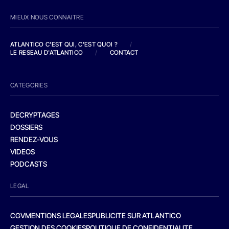
MIEUX NOUS CONNAITRE
ATLANTICO C'EST QUI, C'EST QUOI ?
/
LE RESEAU D'ATLANTICO
/
CONTACT
CATEGORIES
DECRYPTAGES
DOSSIERS
RENDEZ-VOUS
VIDEOS
PODCASTS
LEGAL
CGV
MENTIONS LEGALES
PUBLICITE SUR ATLANTICO
GESTION DES COOKIES
POLITIQUE DE CONFIDENTIALITE