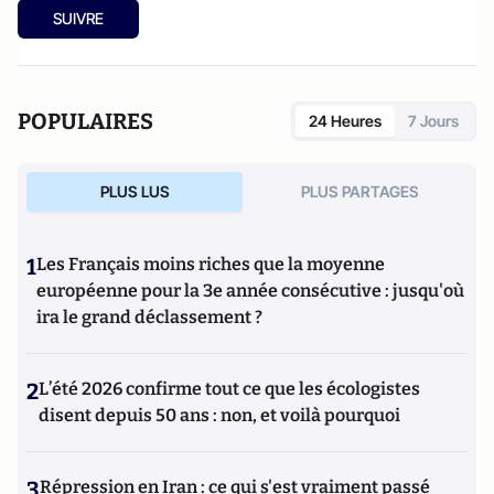
d'Oklahoma en 2014. Elle a trois ans d'expérience en tant que
SUIVRE
conseillère universitaire pour le prix Fulbright et dans
l'enseignement des compétences de sensibilisation
interculturelle pour préparer les étudiants à s'engager plus
efficacement avec divers groupes aux États-Unis et à
POPULAIRES
24 Heures
7 Jours
l'international.
PLUS LUS
PLUS PARTAGES
1
Les Français moins riches que la moyenne
européenne pour la 3e année consécutive : jusqu'où
ira le grand déclassement ?
2
L’été 2026 confirme tout ce que les écologistes
disent depuis 50 ans : non, et voilà pourquoi
3
Répression en Iran : ce qui s'est vraiment passé