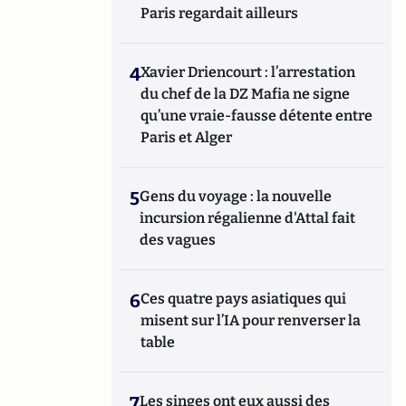
Paris regardait ailleurs
4
Xavier Driencourt : l’arrestation
du chef de la DZ Mafia ne signe
qu’une vraie-fausse détente entre
Paris et Alger
5
Gens du voyage : la nouvelle
incursion régalienne d'Attal fait
des vagues
6
Ces quatre pays asiatiques qui
misent sur l’IA pour renverser la
table
7
Les singes ont eux aussi des