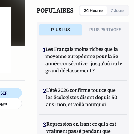
POPULAIRES
24 Heures
7 Jours
PLUS LUS
PLUS PARTAGES
1
Les Français moins riches que la
moyenne européenne pour la 3e
année consécutive : jusqu'où ira le
grand déclassement ?
2
L’été 2026 confirme tout ce que
SER
les écologistes disent depuis 50
ogle
ans : non, et voilà pourquoi
3
Répression en Iran : ce qui s'est
vraiment passé pendant que