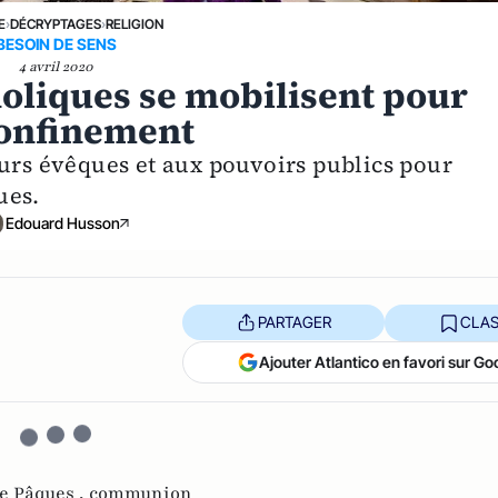
E
›
DÉCRYPTAGES
›
RELIGION
BESOIN DE SENS
4 avril 2020
holiques se mobilisent pour
onfinement
eurs évêques et aux pouvoirs publics pour
ues.
Edouard Husson
PARTAGER
CLAS
Ajouter Atlantico en favori sur Go
de Pâques ,
communion