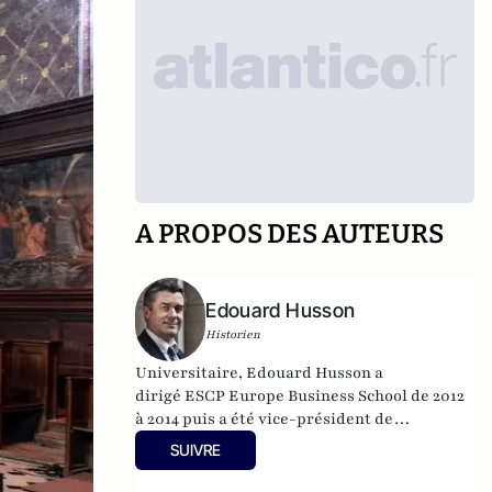
A PROPOS DES AUTEURS
Edouard Husson
Historien
Universitaire, Edouard Husson a
dirigé
ESCP Europe Business School
de 2012
à 2014
puis a été vice-président de
l’Université Paris Sciences & Lettres (
PSL
).
SUIVRE
Il est actuellement professeur à l’Institut
Franco-Allemand d’Etudes Européennes (à