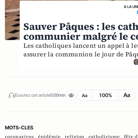
A LA UN
Sauver Pâques : les cat
communier malgré le c
Les catholiques lancent un appel à l
assurer la communion le jour de Pâq
Aa
100%
Écoutez cet article
0:00min
Aa
MOTS-CLES
coronavirus ,
épidémie ,
religion ,
catholicisme ,
fête 