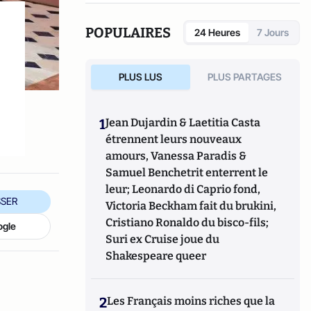
l’Université de Cergy-Pontoise). Spécialiste
de l’histoire de l’Allemagne et de l’Europe, il
POPULAIRES
24 Heures
7 Jours
travaille en particulier sur la modernisation
politique des sociétés depuis la Révolution
française. Il est l’auteur d’ouvrages et de
PLUS LUS
PLUS PARTAGES
nombreux articles sur l’histoire de
l’Allemagne depuis la Révolution française,
l’histoire des mondialisations, l’histoire de
1
Jean Dujardin & Laetitia Casta
la monnaie, l’histoire du nazisme et des
étrennent leurs nouveaux
autres violences de masse au XXème siècle
amours, Vanessa Paradis &
ou l’histoire des relations internationales et
des conflits contemporains. Il écrit en ce
Samuel Benchetrit enterrent le
moment une biographie de Benjamin
leur; Leonardo di Caprio fond,
Disraëli.
SER
Victoria Beckham fait du brukini,
Cristiano Ronaldo du bisco-fils;
ogle
Suri ex Cruise joue du
Shakespeare queer
2
Les Français moins riches que la