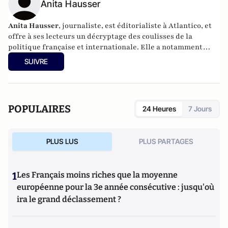
Anita Hausser
Anita Hausser
, journaliste, est éditorialiste à Atlantico, et
offre à ses lecteurs un décryptage des coulisses de la
politique française et internationale. Elle a notamment
publié
Sarkozy, itinéraire d'une ambition
(Editions
SUIVRE
l'Archipel, 2003). Elle a également réalisé les documentaires
Femme députée, un homme comme les autres ?
(2014) et
Bruno Le Maire, l'Affranchi
(2015).
POPULAIRES
24 Heures
7 Jours
PLUS LUS
PLUS PARTAGES
1
Les Français moins riches que la moyenne
européenne pour la 3e année consécutive : jusqu'où
ira le grand déclassement ?