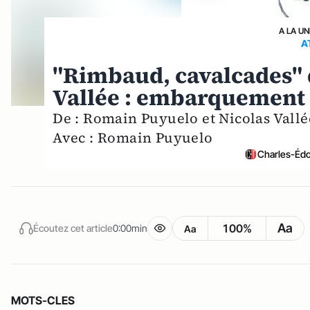
A LA UN
A
"Rimbaud, cavalcades" 
Vallée : embarquement 
De : Romain Puyuelo et Nicolas Vallé
Avec : Romain Puyuelo
Charles-Édo
Aa
100%
Écoutez cet article
0:00min
Aa
MOTS-CLES