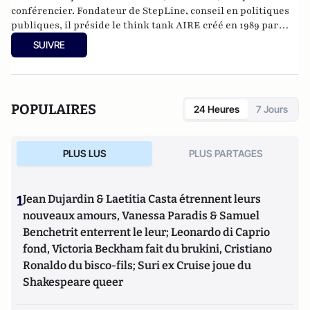
conférencier. Fondateur de
StepLine
, conseil en politiques
publiques,
il préside le think tank AIRE créé en 1989 par
Henri Guitton
et intervient comme expert GenerationLibre.
SUIVRE
Il est diplômé de Centrale-Supélec, d'ESCP Europe et
docteur en économie de l'université d'Aix-Marseille. Son
dernier ouvrage :
L'ingénieur du revenu universel
, éditions
de L'Observatoire.
POPULAIRES
24 Heures
7 Jours
PLUS LUS
PLUS PARTAGES
1
Jean Dujardin & Laetitia Casta étrennent leurs
nouveaux amours, Vanessa Paradis & Samuel
Benchetrit enterrent le leur; Leonardo di Caprio
fond, Victoria Beckham fait du brukini, Cristiano
Ronaldo du bisco-fils; Suri ex Cruise joue du
Shakespeare queer