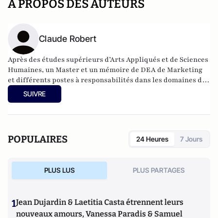
A PROPOS DES AUTEURS
Claude Robert
Après des études supérieurs d’Arts Appliqués et de Sciences
Humaines, un Master et un mémoire de DEA de Marketing
et différents postes à responsabilités dans les domaines des
études de marché, du marketing et de l’audit opérationnel,
SUIVRE
Claude Robert est actuellement consultant international en
organisation. Il a exercé à ce jour dans près d’une trentaine
de pays aux environnements politiques, ethniques et
religieux les plus variés.
POPULAIRES
24 Heures
7 Jours
PLUS LUS
PLUS PARTAGES
1
Jean Dujardin & Laetitia Casta étrennent leurs
nouveaux amours, Vanessa Paradis & Samuel