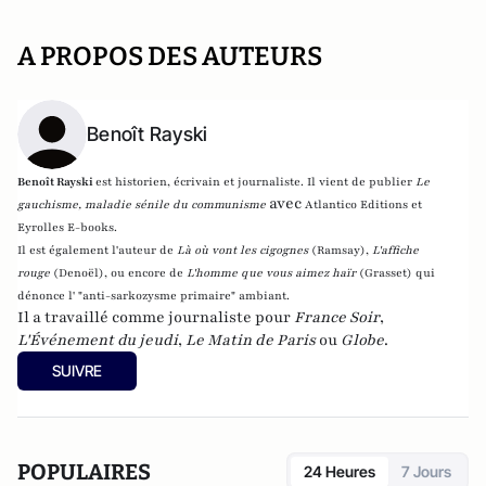
A PROPOS DES AUTEURS
Benoît Rayski
Benoît Rayski
est historien, écrivain et journaliste. Il vient de publier
Le
avec
gauchisme, maladie sénile du communisme
Atlantico Editions et
Eyrolles E-books.
Il est également l'auteur de
Là où vont les cigognes
(Ramsay),
L'affiche
rouge
(Denoël), ou encore de
L'homme que vous aimez haïr
(Grasset)
qui
dénonce l' "anti-sarkozysme primaire" ambiant.
Il a travaillé comme journaliste pour
France Soir
,
L'Événement du jeudi
,
Le Matin de Paris
ou
Globe
.
SUIVRE
POPULAIRES
24 Heures
7 Jours