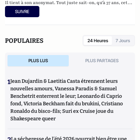
Il tient à son anonymat. Tout juste sait-on, qu'à 37 ans, cet
informaticien à l'humour acerbe habite en Belgique et
SUIVRE
travaille pour
"une grosse boutique qui produit, gère et
manipule beaucoup, beaucoup de documents".
POPULAIRES
24 Heures
7 Jours
PLUS LUS
PLUS PARTAGES
1
Jean Dujardin & Laetitia Casta étrennent leurs
nouvelles amours, Vanessa Paradis & Samuel
Benchetrit enterrent le leur; Leonardo di Caprio
fond, Victoria Beckham fait du brukini, Cristiano
Ronaldo du bisco-fils; Suri ex Cruise joue du
Shakespeare queer
2
La sécheresse de l’été 2026 pourrait bien être une