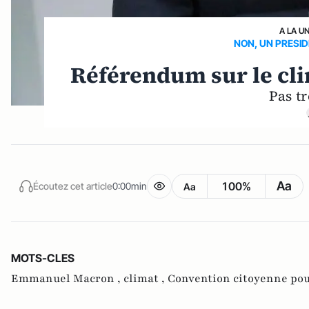
A LA U
NON, UN PRESID
Référendum sur le cli
Pas tr
Aa
100%
Écoutez cet article
0:00min
Aa
MOTS-CLES
Emmanuel Macron ,
climat ,
Convention citoyenne pour