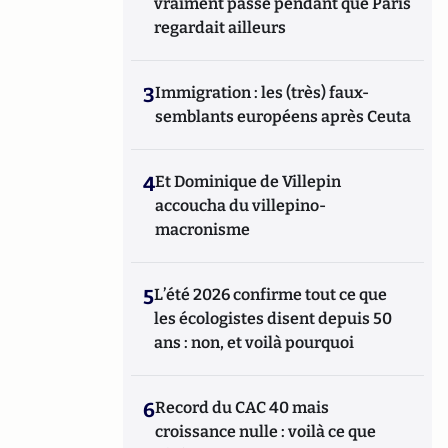
vraiment passé pendant que Paris
regardait ailleurs
3
Immigration : les (très) faux-
semblants européens après Ceuta
4
Et Dominique de Villepin
accoucha du villepino-
macronisme
5
L’été 2026 confirme tout ce que
les écologistes disent depuis 50
ans : non, et voilà pourquoi
6
Record du CAC 40 mais
croissance nulle : voilà ce que