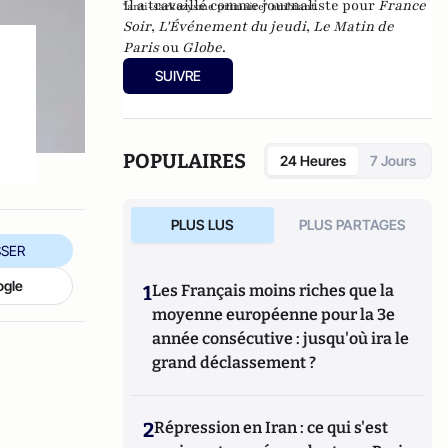
Il a travaillé comme journaliste pour
France
"anti-sarkozysme primaire" ambiant.
Soir
,
L'Événement du jeudi
,
Le Matin de
Paris
ou
Globe
.
SUIVRE
POPULAIRES
24 Heures
7 Jours
PLUS LUS
PLUS PARTAGES
SER
ogle
1
Les Français moins riches que la
moyenne européenne pour la 3e
année consécutive : jusqu'où ira le
grand déclassement ?
2
Répression en Iran : ce qui s'est