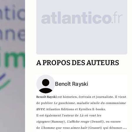
A PROPOS DES AUTEURS
Benoît Rayski
Benoît Rayski
est historien, écrivain et journaliste. Il vient
de publier
Le gauchisme, maladie sénile du communisme
avec
Atlantico Editions et Eyrolles E-books.
Il est également l'auteur de
Là où vont les
cigognes
(Ramsay),
L'affiche rouge
(Denoël), ou encore
de
L'homme que vous aimez haïr
(Grasset)
qui dénonce l'