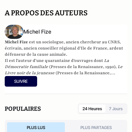
A PROPOS DES AUTEURS
Michel Fize
Michel Fize
est un sociologue, ancien chercheur au CNRS,
écrivain, ancien conseiller régional d'Ile de France, ardent
défenseur de la cause animale.
Il est l'auteur d'une quarantaine d'ouvrages dont
La
Démocratie familiale
(Presses de la Renaissance, 1990),
Le
Livre noir de la jeunesse
(Presses de la Renaissance,
2007),
L'Individualisme démocratique
(L'Oeuvre,
SUIVRE
2010),
Jeunesses à l'abandon
(Mimésis, 2016),
La Crise morale
de la France et des Français
(Mimésis, 2017). Son dernier
livre :
De l'abîme à l'espoir
(Mimésis, 2021)
POPULAIRES
24 Heures
7 Jours
PLUS LUS
PLUS PARTAGES