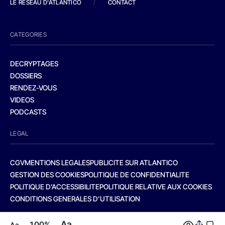
LE RESEAU D'ATLANTICO
/
CONTACT
CATEGORIES
DECRYPTAGES
DOSSIERS
RENDEZ-VOUS
VIDEOS
PODCASTS
LEGAL
CGV
MENTIONS LEGALES
PUBLICITE SUR ATLANTICO
GESTION DES COOKIES
POLITIQUE DE CONFIDENTIALITE
POLITIQUE D’ACCESSIBILITE
POLITIQUE RELATIVE AUX COOKIES
CONDITIONS GENERALES D’UTILISATION
Aa
100%
Aa