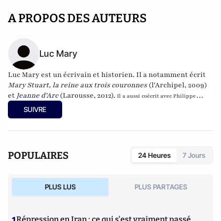
A PROPOS DES AUTEURS
Luc Mary
Luc Mary est un écrivain et historien. Il a notamment écrit
Mary Stuart, la reine aux trois couronnes
(l'Archipel, 2009
)
et
Jeanne d'Arc
(Larousse, 2012).
Il a aussi coécrit avec Philippe
Valode
Et si... Napoléon avait triomphé à Waterloo ?
L'histoire de France revue
SUIVRE
et corrigée en 40 uchronies
(Editions de l'Opportun, juin 2011)
.
Il est l'auteur
de 20 livres et de plus d'une centaine d'articles. Il rédige régulièrement des
textes pour la revue Actualité de l’histoire, une rubrique mensuelle consacrée
aux uchronies.
POPULAIRES
24 Heures
7 Jours
PLUS LUS
PLUS PARTAGES
1
Répression en Iran : ce qui s'est vraiment passé