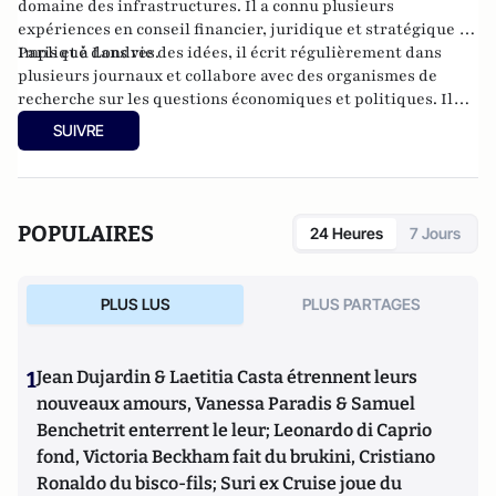
domaine des infrastructures. Il a connu plusieurs
expériences en conseil financier, juridique et stratégique à
Paris et à Londres.
Impliqué dans vie des idées, il écrit régulièrement dans
plusieurs journaux et collabore avec des organismes de
recherche sur les questions économiques et politiques. Il
siège au Conseil scientifique du think-tank Fondapol où il a
SUIVRE
publié différents travaux sur la compétitivité, l'industrie ou
les nouvelles technologies. Il est diplômé de l’ESCP Europe
et de Sciences Po.
POPULAIRES
24 Heures
7 Jours
PLUS LUS
PLUS PARTAGES
1
Jean Dujardin & Laetitia Casta étrennent leurs
nouveaux amours, Vanessa Paradis & Samuel
Benchetrit enterrent le leur; Leonardo di Caprio
fond, Victoria Beckham fait du brukini, Cristiano
Ronaldo du bisco-fils; Suri ex Cruise joue du