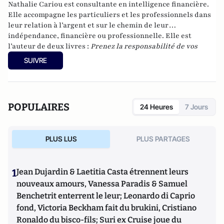
Nathalie Cariou est consultante en intelligence financière.
Elle accompagne les particuliers et les professionnels dans
leur relation à l’argent et sur le chemin de leur
indépendance, financière ou professionnelle. Elle est
l’auteur de deux livres :
Prenez la responsabilité de vos
finances
et
Oser devenir rich
e
, aux Editions Jouvence, et
SUIVRE
depuis 2009, elle dirige la société qu’elle a créée : les Clefs
de la Réussite.
Conceptrice d’
un programme en ligne pour apprendre la
liberté financière
et organisatrice des Rendez-vous de
POPULAIRES
24 Heures
7 Jours
l’indépendance financière , elle intervient régulièrement en
conférences et dans les média en tant que coach financier.
Vous pouvez retrouver ses tribunes sur l’argent et la liberté
PLUS LUS
PLUS PARTAGES
financière sur son site :
www.clefsdelareussite.fr
1
Jean Dujardin & Laetitia Casta étrennent leurs
nouveaux amours, Vanessa Paradis & Samuel
Benchetrit enterrent le leur; Leonardo di Caprio
fond, Victoria Beckham fait du brukini, Cristiano
Ronaldo du bisco-fils; Suri ex Cruise joue du