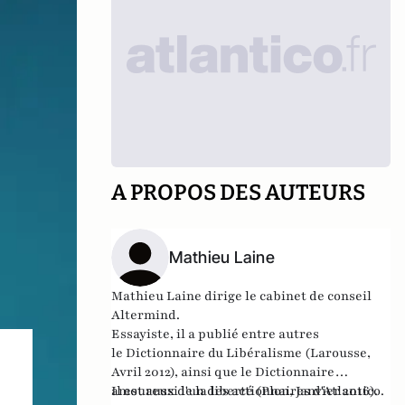
A PROPOS DES AUTEURS
Mathieu Laine
Mathieu Laine dirige le cabinet de conseil
Altermind.
Essayiste, il a publié entre autres
le
Dictionnaire du Libéralisme
(Larousse,
Avril 2012), ainsi que le
Dictionnaire
amoureux de la liberté
Il est aussi l'un des actionnaires d'Atlantico.
(Plon, Janvier 2016).