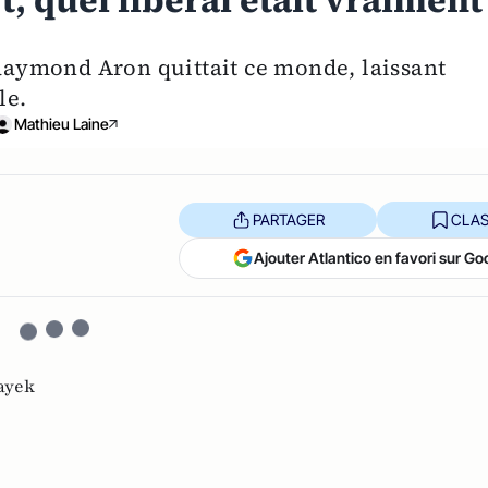
, quel libéral était vraiment
 Raymond Aron quittait ce monde, laissant
le.
Mathieu Laine
PARTAGER
CLAS
Ajouter Atlantico en favori sur Go
ayek