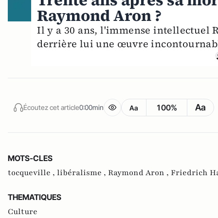
Trente ans après sa mort
Raymond Aron ?
Il y a 30 ans, l'immense intellectuel
derrière lui une œuvre incontournab
Aa
100%
Écoutez cet article
0:00min
Aa
MOTS-CLES
tocqueville ,
libéralisme ,
Raymond Aron ,
Friedrich H
THEMATIQUES
Culture