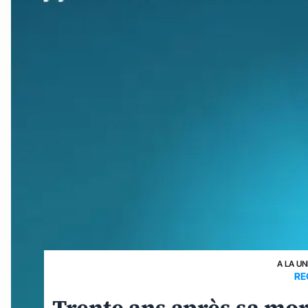
A LA UN
RE