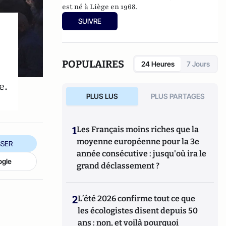
est né à Liège en 1968.
SUIVRE
POPULAIRES
24 Heures
7 Jours
e.
PLUS LUS
PLUS PARTAGES
1
Les Français moins riches que la
moyenne européenne pour la 3e
SER
année consécutive : jusqu'où ira le
ogle
grand déclassement ?
2
L’été 2026 confirme tout ce que
les écologistes disent depuis 50
ans : non, et voilà pourquoi