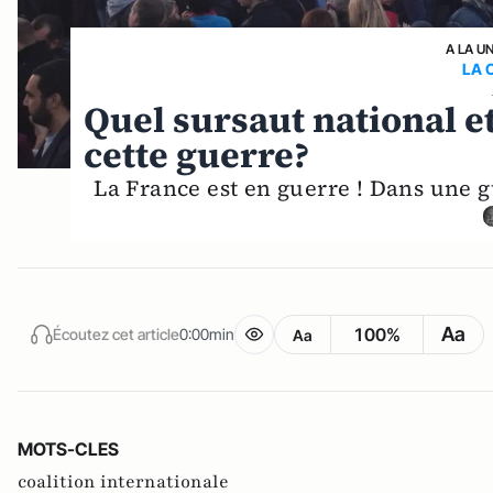
A LA U
LA 
Quel sursaut national e
cette guerre?
La France est en guerre ! Dans une g
Aa
100%
Écoutez cet article
0:00min
Aa
MOTS-CLES
coalition internationale