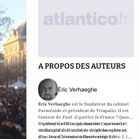
A PROPOS DES AUTEURS
Éric Verhaeghe
Éric Verhaeghe
est le fondateur du
cabinet
Parménide
et président de
Triapalio
. Il est
l'auteur de
Faut-il quitter la France ?
(Jacob-
Duvernet, avril 2012). Son site :
Diplômé de l'Ena (promotion Copernic) et
www.eric-
verhaeghe.fr
titulaire d'une maîtrise de philosophie et
Il vient de créer un nouveau
site :
d'un Dea d'histoire à l'université Paris-I, il
www.lecourrierdesstrateges.fr