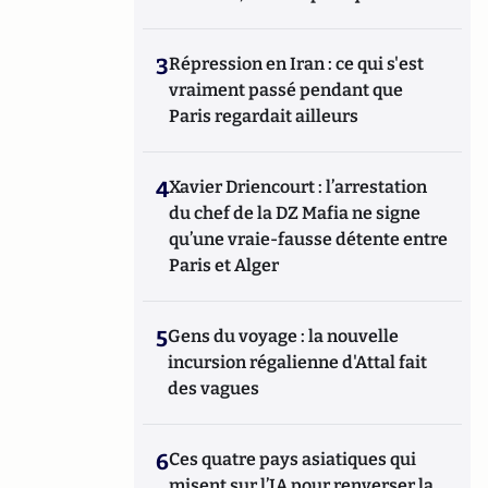
3
Répression en Iran : ce qui s'est
vraiment passé pendant que
Paris regardait ailleurs
4
Xavier Driencourt : l’arrestation
du chef de la DZ Mafia ne signe
qu’une vraie-fausse détente entre
Paris et Alger
5
Gens du voyage : la nouvelle
incursion régalienne d'Attal fait
des vagues
6
Ces quatre pays asiatiques qui
misent sur l’IA pour renverser la