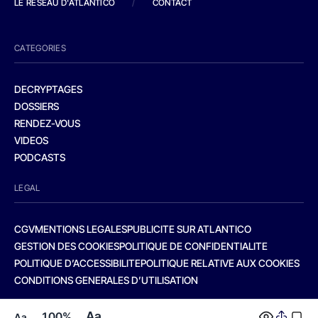
LE RESEAU D'ATLANTICO
/
CONTACT
CATEGORIES
DECRYPTAGES
DOSSIERS
RENDEZ-VOUS
VIDEOS
PODCASTS
LEGAL
CGV
MENTIONS LEGALES
PUBLICITE SUR ATLANTICO
GESTION DES COOKIES
POLITIQUE DE CONFIDENTIALITE
POLITIQUE D’ACCESSIBILITE
POLITIQUE RELATIVE AUX COOKIES
CONDITIONS GENERALES D’UTILISATION
Aa
100%
Aa