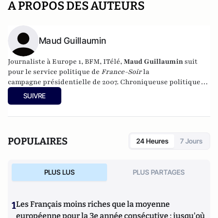
A PROPOS DES AUTEURS
Maud Guillaumin
Journaliste à Europe 1, BFM, ITélé,
Maud Guillaumin
suit
pour le service politique de
France-Soir
la
campagne présidentielle de 2007. Chroniqueuse politique
sur France 5 dans l’émission
Revu et Corrigé
de Paul Amar,
SUIVRE
puis présentatrice du JT sur LCP, elle réalise également des
documentaires : « Les Docs du Dimanche », « Les hommes de
e
l’Élysée » sur les grands conseillers de la V
République et
« C’était la Génération Mitterrand » transposé de son livre
POPULAIRES
24 Heures
7 Jours
Les Enfants de Mitterrand
(Editions Denoël, janvier 2010).
Elle écrit également dans la revue littéraire
Schnock
. Elle
est l'auteur de "Le Vicomte" aux éditions du Moment (2015).
PLUS LUS
PLUS PARTAGES
1
Les Français moins riches que la moyenne
européenne pour la 3e année consécutive : jusqu'où