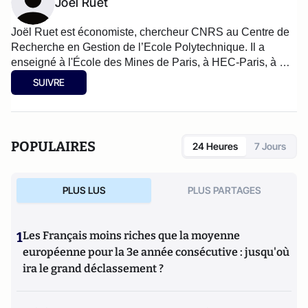
Joël Ruet
Joël Ruet est économiste, chercheur CNRS au Centre de 
Recherche en Gestion de l’Ecole Polytechnique. Il a 
enseigné à l'École des Mines de Paris, à HEC-Paris, à 
l’université Jawaharlal Nehru (New Delhi, Inde). Joël Ruet 
SUIVRE
a fondé le think tank, The Bridge Tank membre du Think20 
du G20 et contribue à ses travaux sur le changement 
climatique et la finance verte. Spécialiste de l’émergence 
notamment en Inde, en Chine et en Afrique, ses travaux 
POPULAIRES
24 Heures
7 Jours
portent sur la recomposition industrielle et l’économie 
politique du capitalisme.
PLUS LUS
PLUS PARTAGES
1
Les Français moins riches que la moyenne
européenne pour la 3e année consécutive : jusqu'où
ira le grand déclassement ?