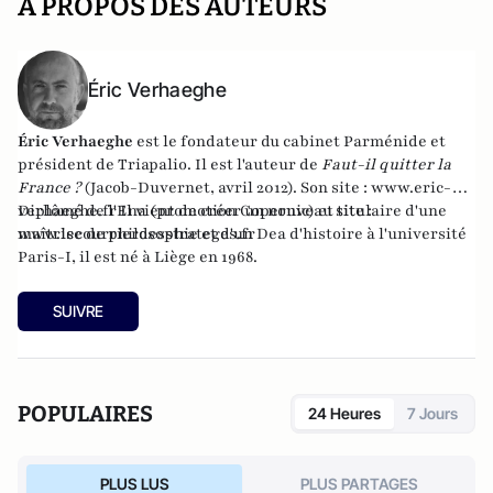
A PROPOS DES AUTEURS
Éric Verhaeghe
Éric Verhaeghe
est le fondateur du
cabinet Parménide
et
président de
Triapalio
. Il est l'auteur de
Faut-il quitter la
France ?
(Jacob-Duvernet, avril 2012). Son site :
www.eric-
verhaeghe.fr
Diplômé de l'Ena (promotion Copernic) et titulaire d'une
Il vient de créer un nouveau site :
www.lecourrierdesstrateges.fr
maîtrise de philosophie et d'un Dea d'histoire à l'université
Paris-I, il est né à Liège en 1968.
SUIVRE
POPULAIRES
24 Heures
7 Jours
PLUS LUS
PLUS PARTAGES