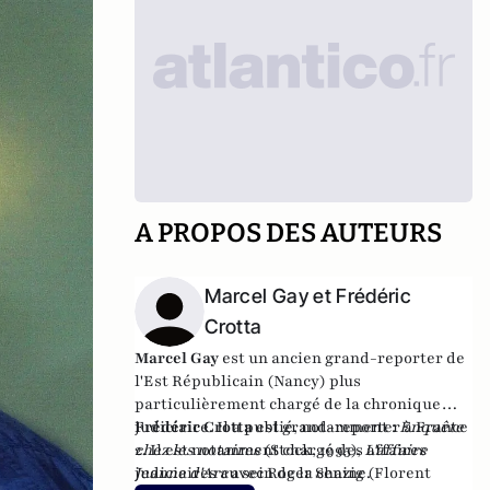
A PROPOS DES AUTEURS
Marcel Gay et Frédéric
Crotta
Marcel Gay
est un ancien grand-reporter de
l'Est Républicain (Nancy) plus
particulièrement chargé de la chronique
judiciaire. Il a publié, notamment :
Frédéric Crotta
est grand-reporter à France
Enquête
chez les notaires
2. Il est notamment chargé des affaires
(Stock, 1995),
L'affaire
Jeanne d'Arc
judiciaires au sein de la chaine.
avec Roger Senzig (Florent