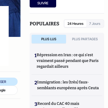
Massot 2007) et
Le coup de Tarnac
(Florent
SUIVRE
Massot 2008).
POPULAIRES
24 Heures
7 Jours
PLUS LUS
PLUS PARTAGES
1
Répression en Iran : ce qui s'est
vraiment passé pendant que Paris
regardait ailleurs
SER
2
Immigration : les (très) faux-
semblants européens après Ceuta
ogle
3
Record du CAC 40 mais