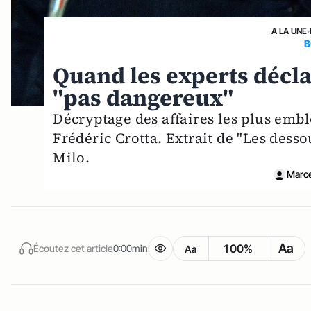
A LA UNE
›
B
Quand les experts décla
"pas dangereux"
Décryptage des affaires les plus emb
Frédéric Crotta. Extrait de "Les desso
Milo.
Marce
Aa
100%
Écoutez cet article
0:00min
Aa