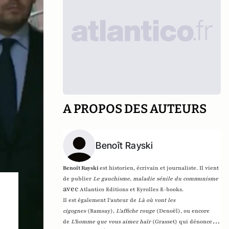
A PROPOS DES AUTEURS
Benoît Rayski
Benoît Rayski
est historien, écrivain et journaliste. Il vient
de publier
Le gauchisme, maladie sénile du communisme
avec
Atlantico Editions et Eyrolles E-books.
Il est également l'auteur de
Là où vont les
cigognes
(Ramsay),
L'affiche rouge
(Denoël), ou encore
de
L'homme que vous aimez haïr
(Grasset)
qui dénonce l'