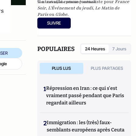
Il a travaillé comme journaliste pour
France
"anti-sarkozysme primaire" ambiant.
Soir
,
L'Événement du jeudi
,
Le Matin de
rs
Paris
ou
Globe
.
SUIVRE
POPULAIRES
24 Heures
7 Jours
SER
ogle
PLUS LUS
PLUS PARTAGES
1
Répression en Iran : ce qui s'est
vraiment passé pendant que Paris
regardait ailleurs
2
Immigration : les (très) faux-
semblants européens après Ceuta