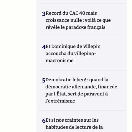
3
Record du CAC 40 mais
croissance nulle : voilà ce que
révèle le paradoxe français
4
Et Dominique de Villepin
accoucha du villepino-
macronisme
5
Demokratie leben! : quand la
démocratie allemande, financée
par l'État, sert de paravent à
l'extrémisme
6
Et si nos craintes sur les
habitudes de lecture de la