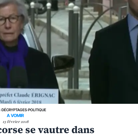
E
›
DÉCRYPTAGES
›
POLITIQUE
A VOMIR
13 février 2018
corse se vautre dans