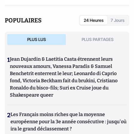
Syrtes) et
Le complexe occidental, petit traité de
déculpabilisation
(éditions du Toucan),
Les vrais ennemis de
l'Occident : du rejet de la Russie à l'islamisation de nos
POPULAIRES
24 Heures
7 Jours
sociétés ouvertes
(Editions du Toucan),
La statégie de
l'intimidation
(Editions de l'Artilleur) ou bien encore
Le
Projet: La stratégie de conquête et d'infiltration des frères
PLUS LUS
PLUS PARTAGES
musulmans en France et dans le monde
(Editions de
L'Artilleur).
1
Jean Dujardin & Laetitia Casta étrennent leurs
nouveaux amours, Vanessa Paradis & Samuel
Benchetrit enterrent le leur; Leonardo di Caprio
fond, Victoria Beckham fait du brukini, Cristiano
Ronaldo du bisco-fils; Suri ex Cruise joue du
Shakespeare queer
2
Les Français moins riches que la moyenne
européenne pour la 3e année consécutive : jusqu'où
ira le grand déclassement ?