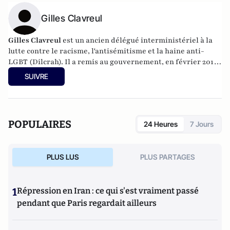
Gilles Clavreul
Gilles Clavreul
est un ancien délégué interministériel à la
lutte contre le racisme, l'antisémitisme et la haine anti-
LGBT (Dilcrah). Il a remis au gouvernement, en février 2018,
un rapport sur la laïcité. Il a cofondé en 2015 le Printemps
SUIVRE
Républicain (avec le politologue Laurent Bouvet), et lance
actuellement un think tank, "L'Aurore".
POPULAIRES
24 Heures
7 Jours
PLUS LUS
PLUS PARTAGES
1
Répression en Iran : ce qui s'est vraiment passé
pendant que Paris regardait ailleurs