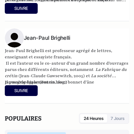
prof, du côté obscur de l'éducation
(Godefroy de Bouillon,
SUIVRE
2015).
Jean-Paul Brighelli
Jean-Paul Brighelli est professeur agrégé de lettres,
enseignant et essayiste français.
Il est l'auteur ou le co-auteur d'un grand nombre d'ouvrages
parus chez différents éditeurs, notamment
La Fabrique du
crétin
(Jean-Claude Gawsewitch, 2005) et
La société
pornographique
Il possède également un blog :
(Bourin, 2012)
bonnet d'âne
SUIVRE
POPULAIRES
24 Heures
7 Jours