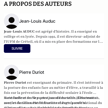
A PROPOS DES AUTEURS
Jean-Louis Auduc
Jean-Louis AUDUC
est agrégé d'histoire. Il a enseigné en
collège et en lycée. Depuis 1992, il est directeur-adjoint de
l'IUFM de Créteil, où il a mis en place des formations sur les
relations parents-enseignants à partir de 1999. En 2001-
SUIVRE
2002, il a été chargé de mission sur les problèmes de
violence scolaire auprès du ministre délégué à
l'Enseignement professionnel. Il a publié de nombreux
ouvrages et articles sur le fonctionnement du système
éducatif, la violence à l'école, la citoyenneté et la laïcité.
Pierre Duriot
Pierre Duriot
est enseignant du primaire. Il s’est intéressé à
la posture des enfants face au métier d’élève, a travaillé à la
fois sur la prévention de la difficulté scolaire à l’école
maternelle et sur les questions d’éducation, directement
Il est l'auteur de
Ne portez pas son cartable
(L'Harmattan,
avec les familles. Pierre Duriot est Porte parole national du
2012) et de
Comment l’éducation change la société
parti gaulliste : Rassemblement du Peuple Français.
(L’harmattan, 2013). Il a publié en septembre
Haro sur un