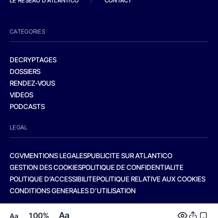
LE RESEAU D'ATLANTICO
/
CONTACT
CATEGORIES
DECRYPTAGES
DOSSIERS
RENDEZ-VOUS
VIDEOS
PODCASTS
LEGAL
CGV
MENTIONS LEGALES
PUBLICITE SUR ATLANTICO
GESTION DES COOKIES
POLITIQUE DE CONFIDENTIALITE
POLITIQUE D’ACCESSIBILITE
POLITIQUE RELATIVE AUX COOKIES
CONDITIONS GENERALES D’UTILISATION
Aa
100%
Aa