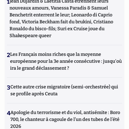
1
Jean Dujardin & Laetitia Casta étrennent leurs
nouveaux amours, Vanessa Paradis & Samuel
Benchetrit enterrent le leur; Leonardo di Caprio
fond, Victoria Beckham fait du brukini, Cristiano
Ronaldo du bisco-fils; Suri ex Cruise joue du
Shakespeare queer
2
Les Français moins riches que la moyenne
européenne pour la 3e année consécutive : jusqu'où
ira le grand déclassement ?
3
Cette autre crise migratoire (semi-orchestrée) qui
se profile après Ceuta
4
Apologie du terrorisme et du viol, antisémite : Boro
700, le chanteur à cagoule de l’un des tubes de l’été
2026