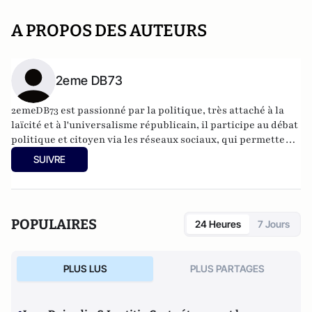
A PROPOS DES AUTEURS
2eme DB73
2emeDB73 est passionné par la politique, très attaché à la
laïcité et à l'universalisme républicain, il participe au débat
politique et citoyen via les réseaux sociaux, qui permettent
de toucher un public très vaste et de sensibilités très
SUIVRE
différentes. Il intervient avec On Vous Voit sur un angle
mort, très peu traité médiatiquement, celui de la
complaisance de certains politiques avec l'islamisme et
l'indigénisme. Il intervient ici sous pseudonyme.
POPULAIRES
24 Heures
7 Jours
PLUS LUS
PLUS PARTAGES