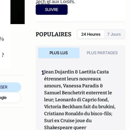
Tech et aux Loisirs.
Dunod.
SUIVRE
POPULAIRES
24 Heures
7 Jours
0%
PLUS LUS
PLUS PARTAGES
 ?
1
Jean Dujardin & Laetitia Casta
étrennent leurs nouveaux
amours, Vanessa Paradis &
SER
Samuel Benchetrit enterrent le
ogle
leur; Leonardo di Caprio fond,
Victoria Beckham fait du brukini,
Cristiano Ronaldo du bisco-fils;
Suri ex Cruise joue du
Shakespeare queer