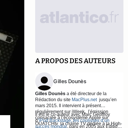
A PROPOS DES AUTEURS
Gilles Dounès
Gilles Dounès
a été directeur de la
Rédaction du site
MacPlus.net
jusqu’en
mars 2015. Il intervient à présent
régulièrement sur iWeek, l'émission
Il est le co-auteur avec Marc Geoffroy
consacrée à l’écosystème Apple sur
d
’iPod Backstage, les coulisses d’un
OUATCHtv la chaîne TV
dédiée à la High-
succès mondial
, paru en 2005 aux Editions