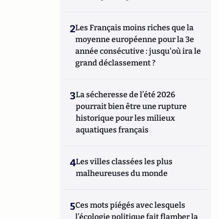
2
Les Français moins riches que la
moyenne européenne pour la 3e
année consécutive : jusqu'où ira le
grand déclassement ?
3
La sécheresse de l’été 2026
pourrait bien être une rupture
historique pour les milieux
aquatiques français
4
Les villes classées les plus
malheureuses du monde
5
Ces mots piégés avec lesquels
l’écologie politique fait flamber la