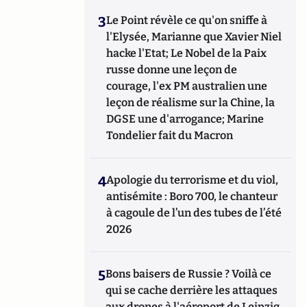
3
Le Point révèle ce qu'on sniffe à
l'Elysée, Marianne que Xavier Niel
hacke l'Etat; Le Nobel de la Paix
russe donne une leçon de
courage, l'ex PM australien une
leçon de réalisme sur la Chine, la
DGSE une d'arrogance; Marine
Tondelier fait du Macron
4
Apologie du terrorisme et du viol,
antisémite : Boro 700, le chanteur
à cagoule de l’un des tubes de l’été
2026
5
Bons baisers de Russie ? Voilà ce
qui se cache derrière les attaques
aux drones à l'aéroport de Leipzig