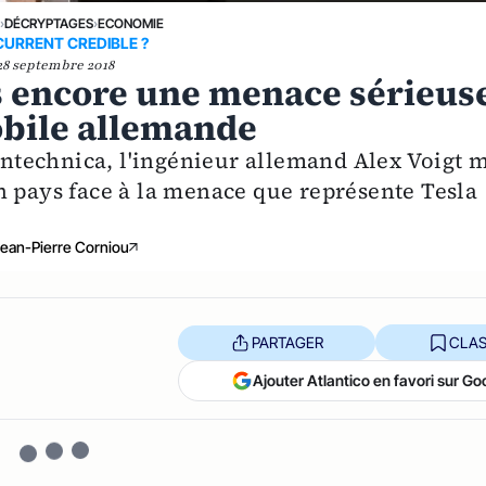
E
›
DÉCRYPTAGES
›
ECONOMIE
URRENT CREDIBLE ?
28 septembre 2018
as encore une menace sérieus
obile allemande
eantechnica, l'ingénieur allemand Alex Voigt 
n pays face à la menace que représente Tesla
ean-Pierre Corniou
PARTAGER
CLAS
Ajouter Atlantico en favori sur Go