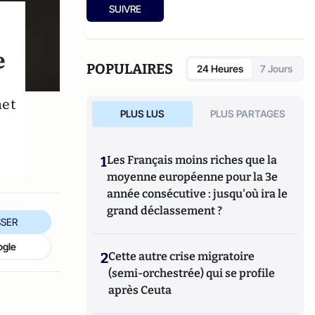
cohabitation est-elle possible ?
" (2012).
SUIVRE
e
POPULAIRES
24 Heures
7 Jours
met
PLUS LUS
PLUS PARTAGES
1
Les Français moins riches que la
moyenne européenne pour la 3e
année consécutive : jusqu'où ira le
grand déclassement ?
SER
ogle
2
Cette autre crise migratoire
(semi-orchestrée) qui se profile
après Ceuta