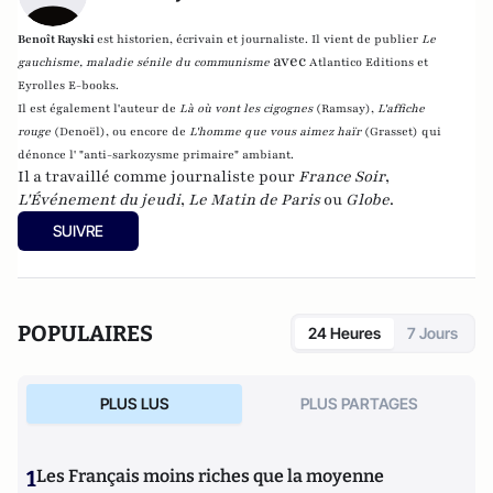
Benoît Rayski
est historien, écrivain et journaliste. Il vient de publier
Le
avec
gauchisme, maladie sénile du communisme
Atlantico Editions et
Eyrolles E-books.
Il est également l'auteur de
Là où vont les cigognes
(Ramsay),
L'affiche
rouge
(Denoël), ou encore de
L'homme que vous aimez haïr
(Grasset)
qui
dénonce l' "anti-sarkozysme primaire" ambiant.
Il a travaillé comme journaliste pour
France Soir
,
L'Événement du jeudi
,
Le Matin de Paris
ou
Globe
.
SUIVRE
POPULAIRES
24 Heures
7 Jours
PLUS LUS
PLUS PARTAGES
1
Les Français moins riches que la moyenne