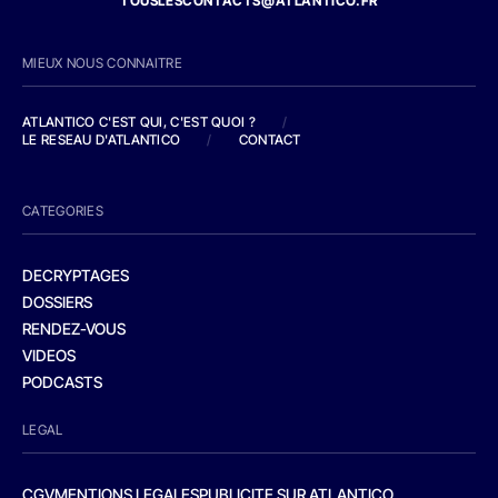
TOUSLESCONTACTS@ATLANTICO.FR
MIEUX NOUS CONNAITRE
ATLANTICO C'EST QUI, C'EST QUOI ?
/
LE RESEAU D'ATLANTICO
/
CONTACT
CATEGORIES
DECRYPTAGES
DOSSIERS
RENDEZ-VOUS
VIDEOS
PODCASTS
LEGAL
CGV
MENTIONS LEGALES
PUBLICITE SUR ATLANTICO