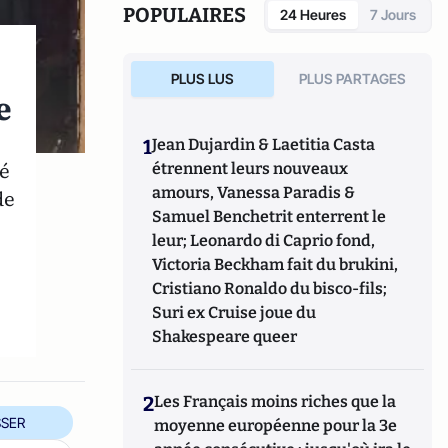
POPULAIRES
24 Heures
7 Jours
PLUS LUS
PLUS PARTAGES
e
1
Jean Dujardin & Laetitia Casta
té
étrennent leurs nouveaux
amours, Vanessa Paradis &
de
Samuel Benchetrit enterrent le
leur; Leonardo di Caprio fond,
Victoria Beckham fait du brukini,
Cristiano Ronaldo du bisco-fils;
Suri ex Cruise joue du
Shakespeare queer
2
Les Français moins riches que la
SER
moyenne européenne pour la 3e