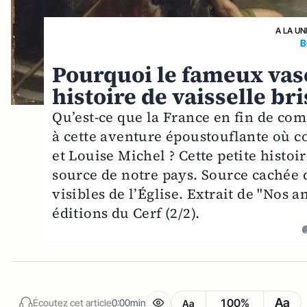
A LA UN
B
Pourquoi le fameux vase
histoire de vaisselle br
Qu’est-ce que la France en fin de comp
à cette aventure époustouflante où co
et Louise Michel ? Cette petite histoi
source de notre pays. Source cachée q
visibles de l’Église. Extrait de "Nos 
éditions du Cerf (2/2).
Aa
100%
Écoutez cet article
0:00min
Aa