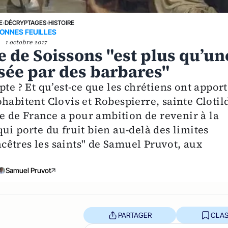
E
›
DÉCRYPTAGES
›
HISTOIRE
ONNES FEUILLES
1 octobre 2017
 de Soissons "est plus qu’un
isée par des barbares"
te ? Et qu’est-ce que les chrétiens ont appor
habitent Clovis et Robespierre, sainte Clotil
re de France a pour ambition de revenir à la
ui porte du fruit bien au-delà des limites
ancêtres les saints" de Samuel Pruvot, aux
Samuel Pruvot
PARTAGER
CLAS