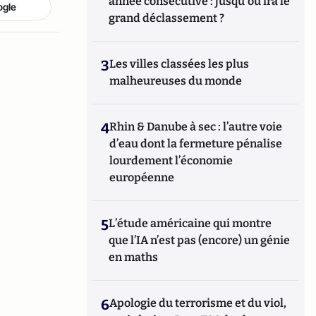
année consécutive : jusqu'où ira le
ogle
grand déclassement ?
3
Les villes classées les plus
malheureuses du monde
4
Rhin & Danube à sec : l’autre voie
d’eau dont la fermeture pénalise
lourdement l’économie
européenne
5
L’étude américaine qui montre
que l’IA n’est pas (encore) un génie
en maths
6
Apologie du terrorisme et du viol,