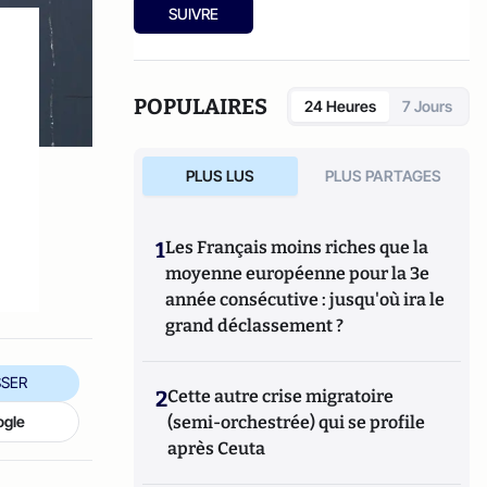
SUIVRE
POPULAIRES
24 Heures
7 Jours
s
PLUS LUS
PLUS PARTAGES
1
Les Français moins riches que la
moyenne européenne pour la 3e
année consécutive : jusqu'où ira le
grand déclassement ?
SER
2
Cette autre crise migratoire
ogle
(semi-orchestrée) qui se profile
après Ceuta