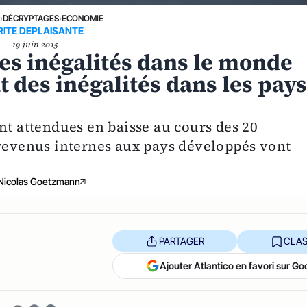
E
›
DÉCRYPTAGES
›
ECONOMIE
RITE DEPLAISANTE
19 juin 2015
es inégalités dans le monde
 des inégalités dans les pay
nt attendues en baisse au cours des 20
 revenus internes aux pays développés vont
Nicolas Goetzmann
PARTAGER
CLAS
Ajouter Atlantico en favori sur Go