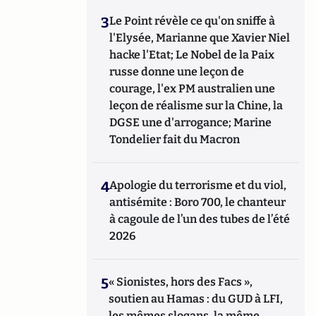
3
Le Point révèle ce qu'on sniffe à
l'Elysée, Marianne que Xavier Niel
hacke l'Etat; Le Nobel de la Paix
russe donne une leçon de
courage, l'ex PM australien une
leçon de réalisme sur la Chine, la
DGSE une d'arrogance; Marine
Tondelier fait du Macron
4
Apologie du terrorisme et du viol,
antisémite : Boro 700, le chanteur
à cagoule de l’un des tubes de l’été
2026
5
« Sionistes, hors des Facs »,
soutien au Hamas : du GUD à LFI,
les mêmes slogans, la même