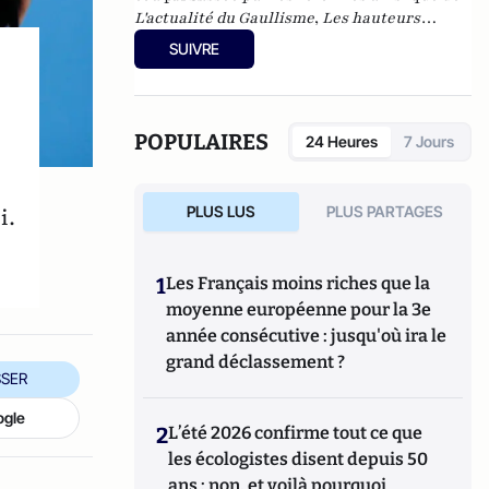
L'actualité du Gaullisme
,
Les hauteurs
béantes de l'Europe
,
Les nouveaux féodaux
,
SUIVRE
Gnose et gnostiques des origines à nos jours
.
POPULAIRES
24 Heures
7 Jours
i.
PLUS LUS
PLUS PARTAGES
1
Les Français moins riches que la
moyenne européenne pour la 3e
année consécutive : jusqu'où ira le
grand déclassement ?
SER
ogle
2
L’été 2026 confirme tout ce que
les écologistes disent depuis 50
ans : non, et voilà pourquoi