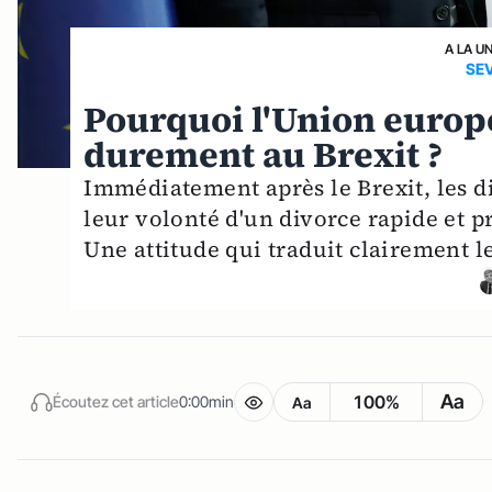
A LA U
SEV
Pourquoi l'Union europé
durement au Brexit ?
Immédiatement après le Brexit, les di
leur volonté d'un divorce rapide et 
Une attitude qui traduit clairement le
Aa
100%
Écoutez cet article
0:00min
Aa