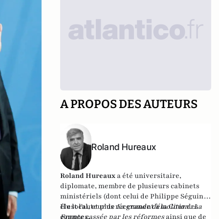
A PROPOS DES AUTEURS
Roland Hureaux
Roland Hureaux
a été universitaire,
diplomate, membre de plusieurs cabinets
ministériels (dont celui de Philippe Séguin),
élu local, et plus récemment à la Cour des
Il est l'auteur de
La grande démolition : La
comptes.
France cassée par les réformes
ainsi que de