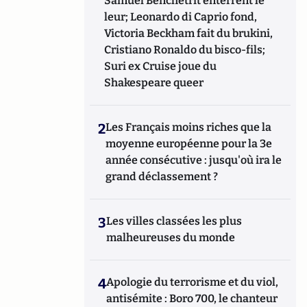
Samuel Benchetrit enterrent le
leur; Leonardo di Caprio fond,
Victoria Beckham fait du brukini,
Cristiano Ronaldo du bisco-fils;
Suri ex Cruise joue du
Shakespeare queer
2
Les Français moins riches que la
moyenne européenne pour la 3e
année consécutive : jusqu'où ira le
grand déclassement ?
3
Les villes classées les plus
malheureuses du monde
4
Apologie du terrorisme et du viol,
antisémite : Boro 700, le chanteur