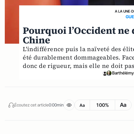
A LA UNE
›
D
GUE
Pourquoi l’Occident ne 
Chine
L'indifférence puis la naïveté des él
été durablement dommageables. Face 
donc de rigueur, mais elle ne doit pas
Barthélém
Aa
100%
Écoutez cet article
0:00min
Aa