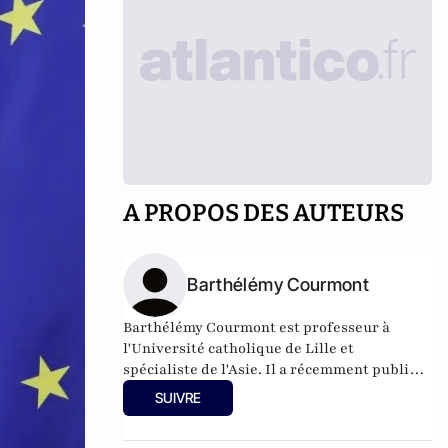
A PROPOS DES AUTEURS
Barthélémy Courmont
Barthélémy Courmont est professeur à
l'Université catholique de Lille et
spécialiste de l'Asie. Il a récemment publié
La Chine face au monde, chez Eyrolles.
SUIVRE