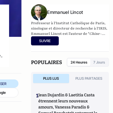
Emmanuel Lincot
Professeur à l'Institut Catholique de Paris,
sinologue et directeur de recherche à l'IRIS,
Emmanuel Lincot est l'auteur de "
Chine-
Inde. La guerre des mondes
" aux éditions Le
SUIVRE
Cerf (à paraître le 27 février).
e.
POPULAIRES
24 Heures
7 Jours
PLUS LUS
PLUS PARTAGES
SER
ogle
1
Jean Dujardin & Laetitia Casta
étrennent leurs nouveaux
amours, Vanessa Paradis &